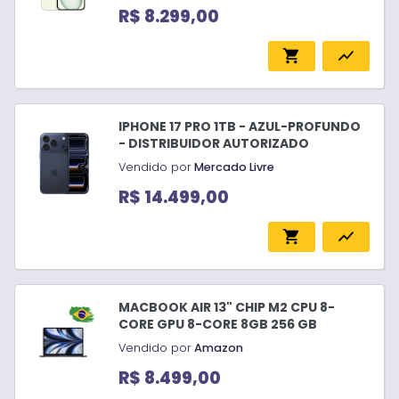
R$ 8.299,00
shopping_cart
show_chart
IPHONE 17 PRO 1TB - AZUL-PROFUNDO
- DISTRIBUIDOR AUTORIZADO
Vendido por
Mercado Livre
R$ 14.499,00
shopping_cart
show_chart
MACBOOK AIR 13" CHIP M2 CPU 8-
CORE GPU 8-CORE 8GB 256 GB
Vendido por
Amazon
R$ 8.499,00