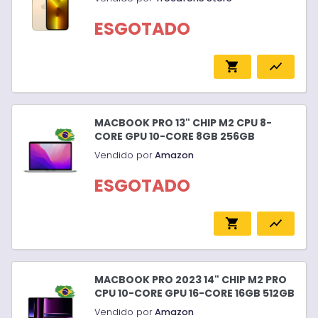
ESGOTADO
shopping_cart
show_chart
MACBOOK PRO 13" CHIP M2 CPU 8-
CORE GPU 10-CORE 8GB 256GB
Vendido por
Amazon
ESGOTADO
shopping_cart
show_chart
MACBOOK PRO 2023 14" CHIP M2 PRO
CPU 10-CORE GPU 16-CORE 16GB 512GB
Vendido por
Amazon