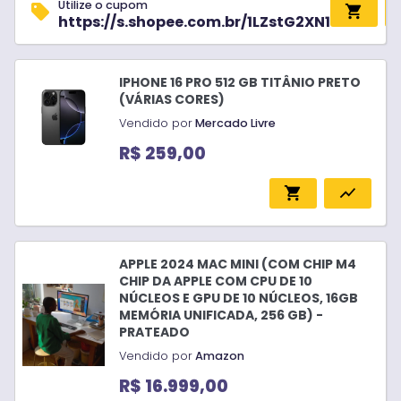
Utilize o cupom
sell
shopping_cart
https://s.shopee.com.br/1LZstG2XN1
IPHONE 16 PRO 512 GB TITÂNIO PRETO
(VÁRIAS CORES)
Vendido por
Mercado Livre
R$ 259,00
shopping_cart
show_chart
APPLE 2024 MAC MINI (COM CHIP M4
CHIP DA APPLE COM CPU DE 10
NÚCLEOS E GPU DE 10 NÚCLEOS, 16GB
MEMÓRIA UNIFICADA, 256 GB) -
PRATEADO
Vendido por
Amazon
R$ 16.999,00