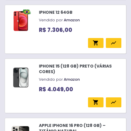
IPHONE 12 64GB
Vendido por
Amazon
R$ 7.306,00
shopping_cart
show_chart
IPHONE 15 (128 GB) PRETO (VÁRIAS
CORES)
Vendido por
Amazon
R$ 4.049,00
shopping_cart
show_chart
APPLE IPHONE 16 PRO (128 GB) –
TITÂNIO NATURAL