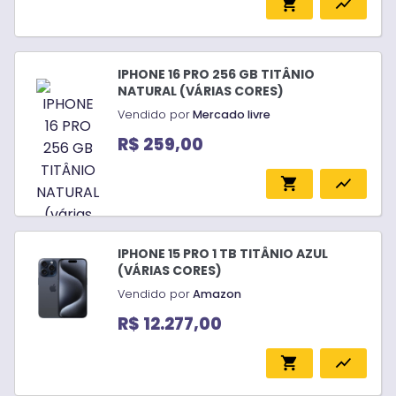
shopping_cart
show_chart
IPHONE 16 PRO 256 GB TITÂNIO
NATURAL (VÁRIAS CORES)
Vendido por
Mercado livre
R$ 259,00
shopping_cart
show_chart
IPHONE 15 PRO 1 TB TITÂNIO AZUL
(VÁRIAS CORES)
Vendido por
Amazon
R$ 12.277,00
shopping_cart
show_chart