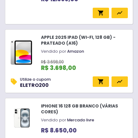
shopping_cart
show_chart
APPLE 2025 IPAD (WI-FI, 128 GB) -
PRATEADO (A16)
Vendido por
Amazon
R$ 3.698,00
R$ 3.698,00
Utilize o cupom
sell
shopping_cart
show_chart
ELETRO200
IPHONE 16 128 GB BRANCO (VÁRIAS
CORES)
Vendido por
Mercado livre
R$ 8.650,00