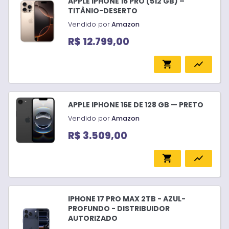
APPLE IPHONE 16 PRO (512 GB) –
TITÂNIO-DESERTO
Vendido por
Amazon
R$ 12.799,00
shopping_cart
show_chart
APPLE IPHONE 16E DE 128 GB — PRETO
Vendido por
Amazon
R$ 3.509,00
shopping_cart
show_chart
IPHONE 17 PRO MAX 2TB - AZUL-
PROFUNDO - DISTRIBUIDOR
AUTORIZADO