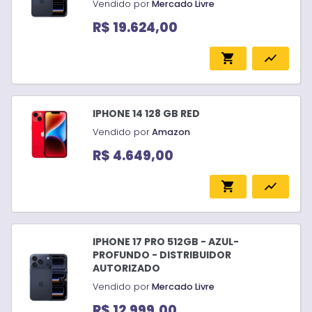
Vendido por
Mercado Livre
R$ 19.624,00
shopping_cart
show_chart
IPHONE 14 128 GB RED
Vendido por
Amazon
R$ 4.649,00
shopping_cart
show_chart
IPHONE 17 PRO 512GB - AZUL-
PROFUNDO - DISTRIBUIDOR
AUTORIZADO
Vendido por
Mercado Livre
R$ 12.999,00