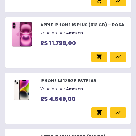
shopping_cart
show_chart
APPLE IPHONE 16 PLUS (512 GB) – ROSA
Vendido por
Amazon
R$ 11.799,00
shopping_cart
show_chart
IPHONE 14 128GB ESTELAR
Vendido por
Amazon
R$ 4.649,00
shopping_cart
show_chart