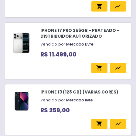
shopping_cart
show_chart
IPHONE 17 PRO 256GB - PRATEADO -
DISTRIBUIDOR AUTORIZADO
Vendido por
Mercado Livre
R$ 11.499,00
shopping_cart
show_chart
IPHONE 13 (128 GB) (VARIAS CORES)
Vendido por
Mercado livre
R$ 259,00
shopping_cart
show_chart