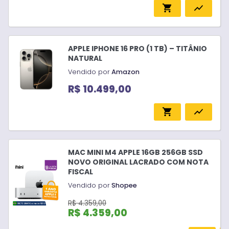
shopping_cart
show_chart
APPLE IPHONE 16 PRO (1 TB) – TITÂNIO
NATURAL
Vendido por
Amazon
R$ 10.499,00
shopping_cart
show_chart
MAC MINI M4 APPLE 16GB 256GB SSD
NOVO ORIGINAL LACRADO COM NOTA
FISCAL
Vendido por
Shopee
R$ 4.359,00
R$ 4.359,00