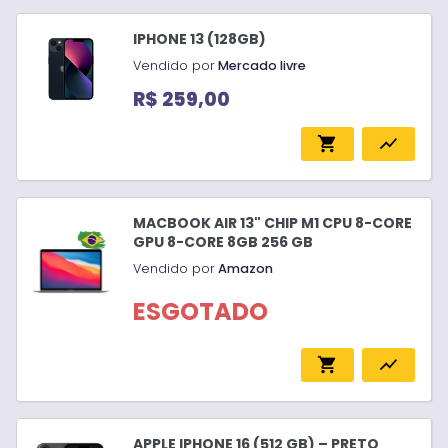
IPHONE 13 (128GB)
Vendido por
Mercado livre
R$ 259,00
shopping_cart
show_chart
MACBOOK AIR 13" CHIP M1 CPU 8-CORE
GPU 8-CORE 8GB 256 GB
Vendido por
Amazon
ESGOTADO
shopping_cart
show_chart
APPLE IPHONE 16 (512 GB) – PRETO