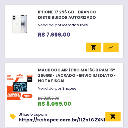
M2 Pro
(
2
)
IPHONE 17 256 GB - BRANCO -
Amazenamento
DISTRIBUIDOR AUTORIZADO
256GB
(
3
)
Vendido por
Mercado Livre
512GB
(
2
)
R$ 7.999,00
Tamanho da Tela
shopping_cart
show_chart
13
(
3
)
14
(
1
)
16
(
1
)
MACBOOK AIR / PRO M4 16GB RAM 15”
256GB • LACRADO • ENVIO IMEDIATO •
Painel
NOTA FISCAL
QWXGA IPS
(
5
)
Vendido por
Shopee
R$ 8.059,00
R$ 8.059,00
Utilize o cupom
sell
shopping_cart
https://s.shopee.com.br/1LZstG2XN1