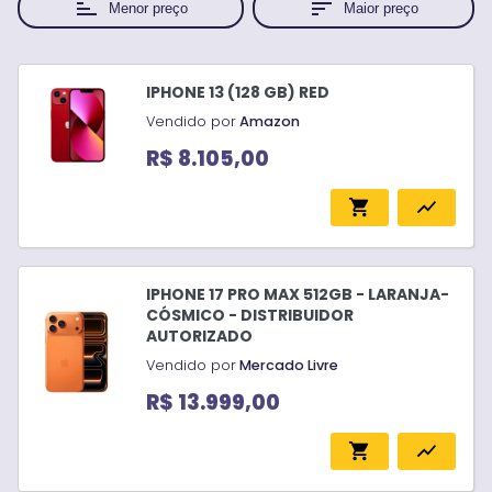
sort
sort
Menor preço
Maior preço
Memória Ram
6GB
(
3
)
IPHONE 13 (128 GB) RED
Câmera
Vendido por
Amazon
Dupla
(
2
)
R$ 8.105,00
Tripla
(
1
)
shopping_cart
show_chart
Origem
Brasil
(
8
)
IPHONE 17 PRO MAX 512GB - LARANJA-
Memória ram
CÓSMICO - DISTRIBUIDOR
AUTORIZADO
16GB
(
2
)
Vendido por
Mercado Livre
8GB
(
3
)
R$ 13.999,00
Processador
shopping_cart
show_chart
M1
(
1
)
M2
(
2
)