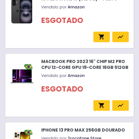
Vendido por
Amazon
ESGOTADO
shopping_cart
show_chart
MACBOOK PRO 2023 16" CHIP M2 PRO
CPU 12-CORE GPU 19-CORE 16GB 512GB
Vendido por
Amazon
ESGOTADO
shopping_cart
show_chart
IPHONE 13 PRO MAX 256GB DOURADO
Vendido por
Trocafone Store