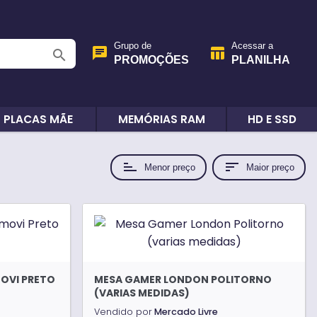
Grupo de
Acessar a
chat
table_chart
search
PROMOÇÕES
PLANILHA
PLACAS MÃE
MEMÓRIAS RAM
HD E SSD
sort
sort
Menor preço
Maior preço
MOVI PRETO
MESA GAMER LONDON POLITORNO
(VARIAS MEDIDAS)
Vendido por
Mercado Livre