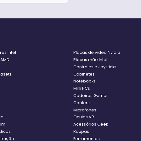
es Intel
Placas de vídeo Nvidia
 AMD
Placas mãe Intel
Controles e Joysticks
adsets
Gabinetes
Notebooks
Mini PCs
Cadeiras Gamer
Coolers
Microfones
ca
Óculos VR
som
Acessórios Geek
ticos
Roupas
strução
Ferramentas