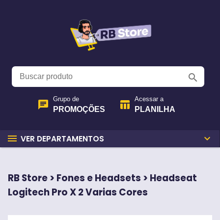
search
Grupo de
Acessar a
chat
table_chart
PROMOÇÕES
PLANILHA
menu
expand_more
VER DEPARTAMENTOS
RB Store > Fones e Headsets > Headseat
Logitech Pro X 2 Varias Cores