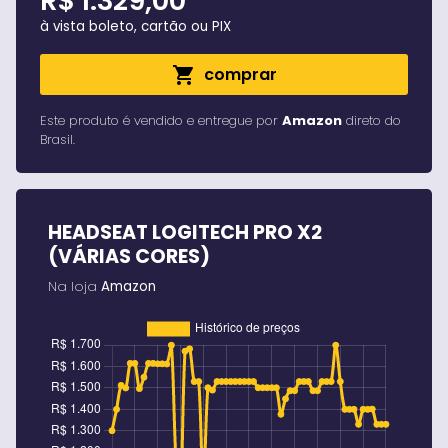
R$ 1.329,00
à vista boleto, cartão ou PIX
shopping_cart
comprar
Este produto é vendido e entregue por
Amazon
direto do
Brasil
.
HEADSEAT LOGITECH PRO X2
(VÁRIAS CORES)
Na loja
Amazon