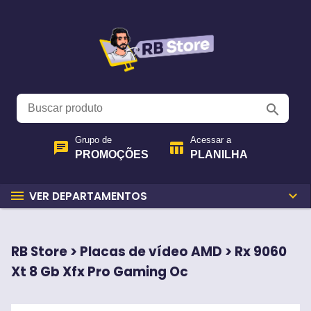
search
Grupo de
Acessar a
chat
table_chart
PROMOÇÕES
PLANILHA
menu
expand_more
VER DEPARTAMENTOS
RB Store > Placas de vídeo AMD > Rx 9060
Xt 8 Gb Xfx Pro Gaming Oc