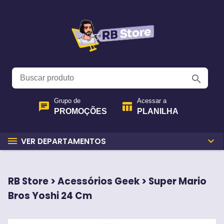
search
Grupo de
Acessar a
chat
table_chart
PROMOÇÕES
PLANILHA
menu
expand_more
VER DEPARTAMENTOS
RB Store > Acessórios Geek > Super Mario
Bros Yoshi 24 Cm