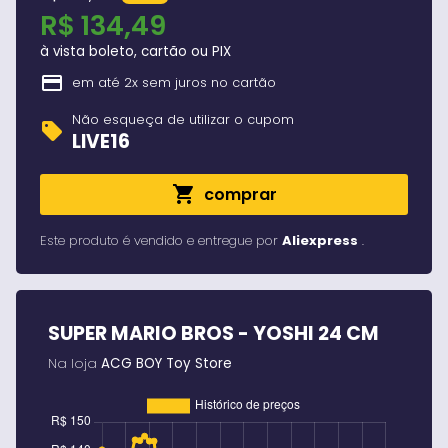
R$ 134,49
à vista boleto, cartão ou PIX
credit_card
em até 2x sem juros no cartão
Não esqueça de utilizar o cupom
sell
LIVE16
shopping_cart
comprar
expand_more
0
%
Este produto é vendido e entregue por
Aliexpress
.
SUPER MARIO BROS - YOSHI 24 CM
Na loja
ACG BOY Toy Store