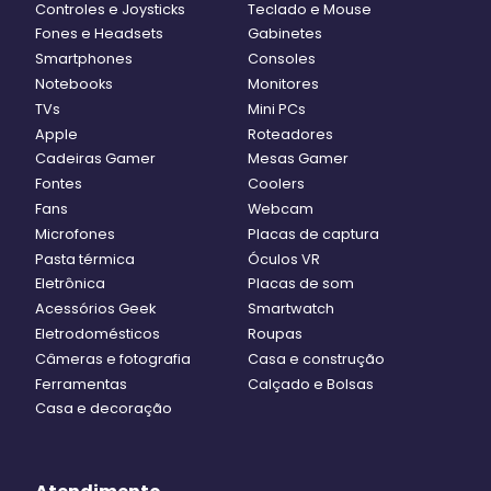
Controles e Joysticks
Teclado e Mouse
Fones e Headsets
Gabinetes
Smartphones
Consoles
Notebooks
Monitores
TVs
Mini PCs
Apple
Roteadores
Cadeiras Gamer
Mesas Gamer
Fontes
Coolers
Fans
Webcam
Microfones
Placas de captura
Pasta térmica
Óculos VR
Eletrônica
Placas de som
Acessórios Geek
Smartwatch
Eletrodomésticos
Roupas
Câmeras e fotografia
Casa e construção
Ferramentas
Calçado e Bolsas
Casa e decoração